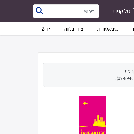
סל קניות
מיניאטורות
ציוד נלווה
יד-2
קדמת