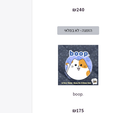
₪240
boop.
₪175