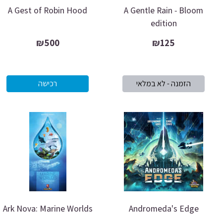
A Gest of Robin Hood
A Gentle Rain ‐ Bloom
edition
₪500
₪125
Ark Nova: Marine Worlds
Andromeda's Edge