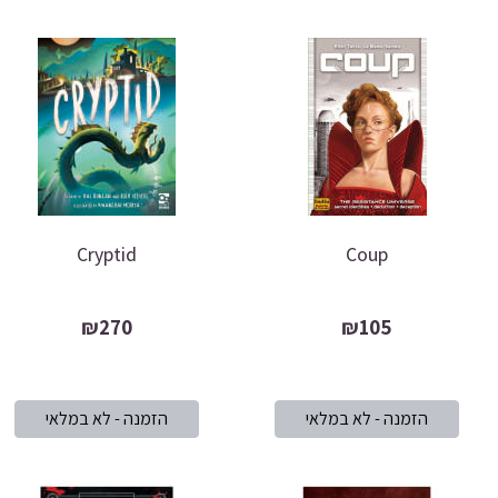
Cryptid
Coup
₪270
₪105