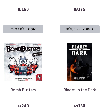
₪180
₪375
Bomb Busters
Blades in the Dark
₪240
₪180