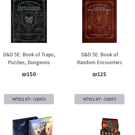
D&D 5E: Book of Traps,
D&D 5E: Book of
Puzzles, Dungeons
Random Encounters
₪150
₪125