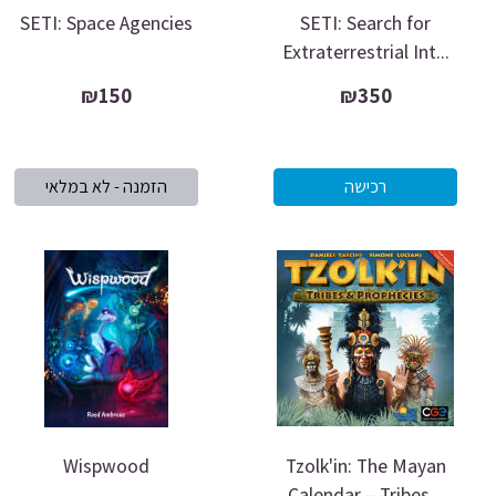
SETI: Space Agencies
SETI: Search for
Extraterrestrial Int...
₪150
₪350
Wispwood
Tzolk'in: The Mayan
Calendar – Tribes...