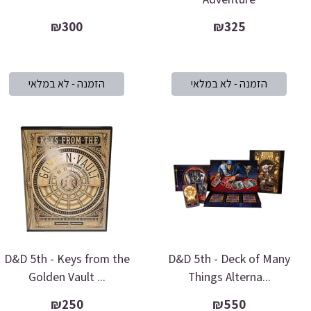
₪300
₪325
D&D 5th - Keys from the
D&D 5th - Deck of Many
Golden Vault ...
Things Alterna...
₪250
₪550