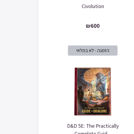
Civolution
₪600
D&D 5E: The Practically
Complete Guid...