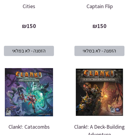
Cities
Captain Flip
₪150
₪150
Clank!: Catacombs
Clank!: A Deck-Building
Adventure