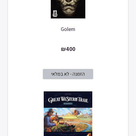
Golem
₪400