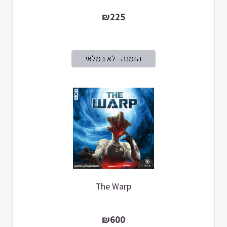
₪225
The Warp
₪600