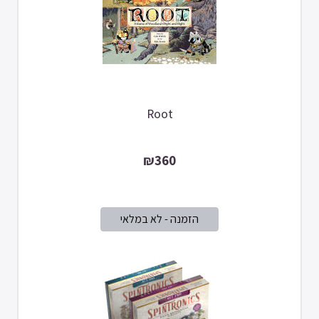
Root
₪360