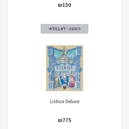
₪150
Lisboa Deluxe
₪775