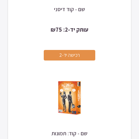
שם - קוד דיסני
עותק יד-2: ₪75
שם - קוד: תמונות