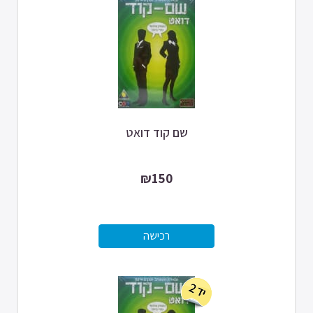
שם קוד דואט
₪150