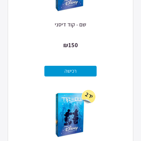
שם - קוד דיסני
₪150