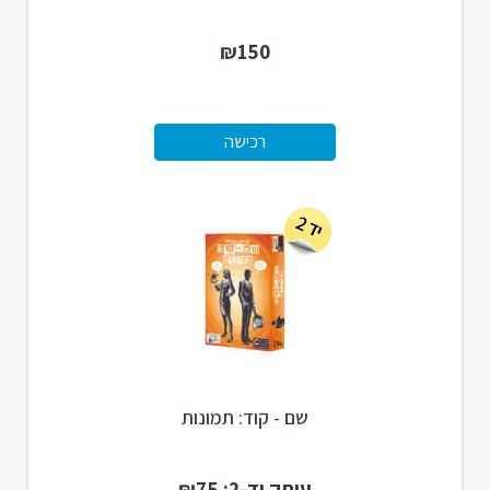
₪150
שם - קוד: תמונות
עותק יד-2: ₪75