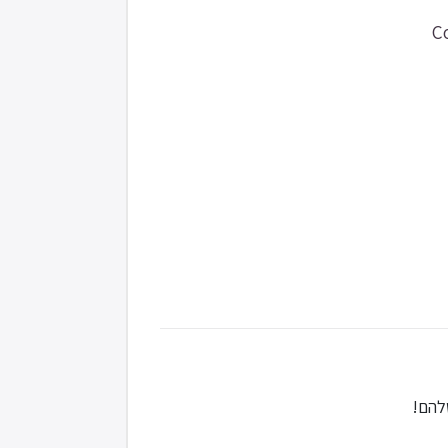
C
להם!