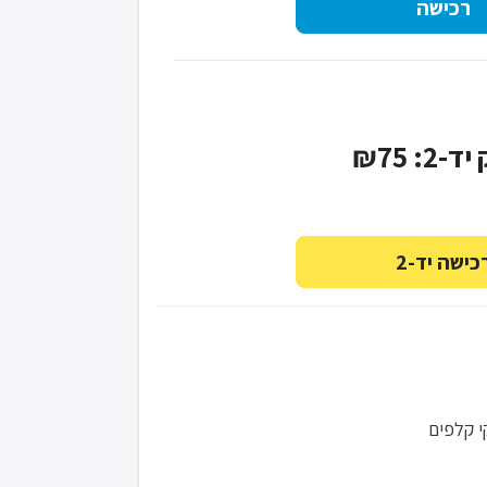
-2: ₪75
 קלפים