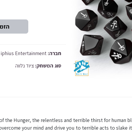
Modiphius Entertainment
חברה:
סוג המשחק:
ציוד נלווה
f the Hunger, the relentless and terrible thirst for human bloo
overcome your mind and drive you to terrible acts to slake it.