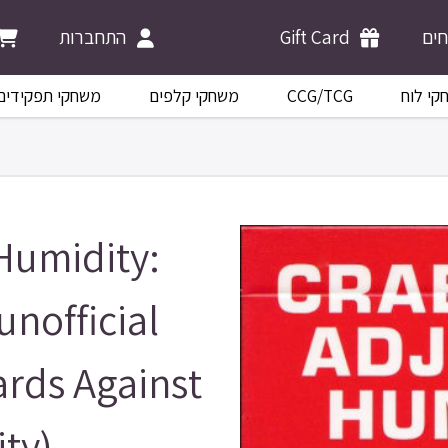
התחברות
Gift Card
ים
משחקי תפקידים
משחקי קלפים
CCG/TCG
קי לוח
Humidity:
nofficial
ards Against
ty)