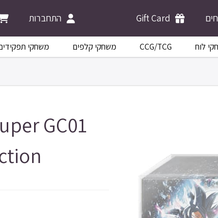
התחברות
Gift Card
ים
משחקי תפקידים
משחקי קלפים
CCG/TCG
קי לוח
Super GC01
ection