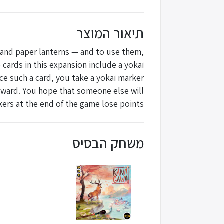
תיאור המוצר
 and paper lanterns — and to use them,
ards in this expansion include a yokaï
ace such a card, you take a yokaï marker
 reward. You hope that someone else will
ers at the end of the game lose points.
משחק הבסיס