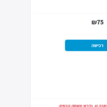
₪75
רחבה זו, נדרש משחק הבסיס